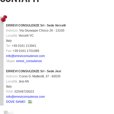
ERREVI CONSULENZE Srl - Sede Vercelli
Indirizzo:
Via Giuseppe Chicco 26 - 13100
Località:
Vercelli
VC
Italy
Tel:
+39 0161 213941
Fax:
+39 0161 1701089
info@erreviconsulenze.com
Skype:
errevi_consulenze
ERREVI CONSULENZE Srl - Sede Jesi
Indirizzo:
Corso G. Matteotti, 37 - 60035
Località:
Jesi
AN
Italy
P.IVA:
02549720023
info@erreviconsulenze.com
DOVE SIAMO