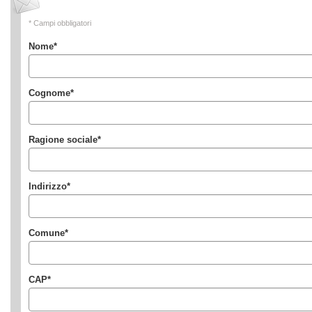
* Campi obbligatori
Nome
*
Cognome
*
Ragione sociale
*
Indirizzo
*
Comune
*
CAP
*