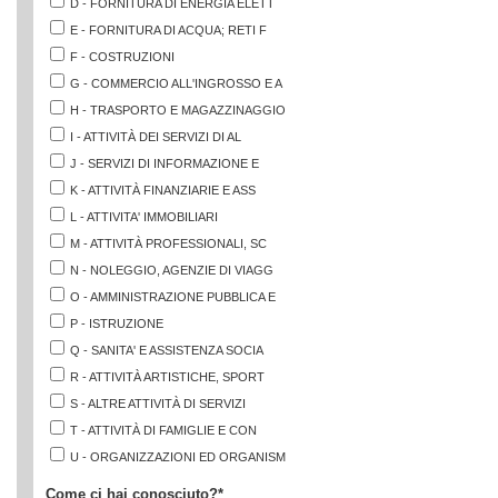
D - FORNITURA DI ENERGIA ELETT
E - FORNITURA DI ACQUA; RETI F
F - COSTRUZIONI
G - COMMERCIO ALL'INGROSSO E A
H - TRASPORTO E MAGAZZINAGGIO
I - ATTIVITÀ DEI SERVIZI DI AL
J - SERVIZI DI INFORMAZIONE E
K - ATTIVITÀ FINANZIARIE E ASS
L - ATTIVITA' IMMOBILIARI
M - ATTIVITÀ PROFESSIONALI, SC
N - NOLEGGIO, AGENZIE DI VIAGG
O - AMMINISTRAZIONE PUBBLICA E
P - ISTRUZIONE
Q - SANITA' E ASSISTENZA SOCIA
R - ATTIVITÀ ARTISTICHE, SPORT
S - ALTRE ATTIVITÀ DI SERVIZI
T - ATTIVITÀ DI FAMIGLIE E CON
U - ORGANIZZAZIONI ED ORGANISM
Come ci hai conosciuto?
*